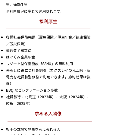
当、通勤手当
※社内規定に準じて適用されます。
福利厚生
各種社会保険完備（雇用保険／厚生年金／健康保険
／労災保険）
交通費全額支給
はぐくみ企業年金
リゾート型保養施設『SANU』の無料利用
暮らしに役立つ社員割引（エクスレイの光回線・新
電力を社員特別価格で利用できます。節約効果は抜
群）
BBQ などレクリエーション多数
社員旅行：北海道（2023年）、大阪（2024年）、
箱根（2025年）
求める人物像
相手の立場で物事を考えられる人