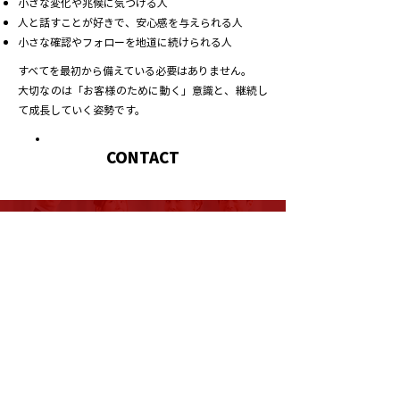
小さな変化や兆候に気づける人
人と話すことが好きで、安心感を与えられる人
小さな確認やフォローを地道に続けられる人
すべてを最初から備えている必要はありません。
大切なのは「お客様のために動く」意識と、継続し
て成長していく姿勢です。
CONTACT
募集職種 01
SALESPERSON
MORE ▶︎
営業職
募集職種 02
CUSTOMER SUPPORT
現在ご覧のページです
カスタマーサポート職