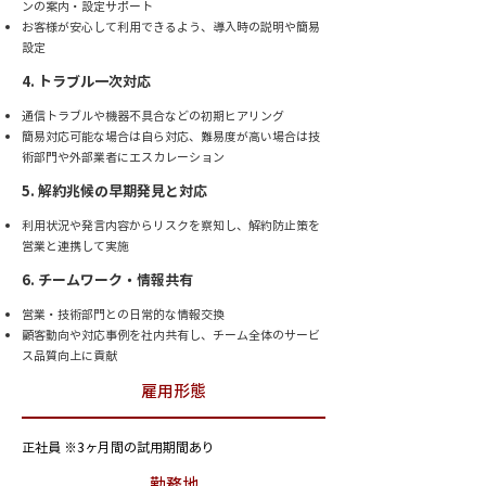
ンの案内・設定サポート
お客様が安心して利用できるよう、導入時の説明や簡易
設定
4. トラブル一次対応
通信トラブルや機器不具合などの初期ヒアリング
簡易対応可能な場合は自ら対応、難易度が高い場合は技
術部門や外部業者にエスカレーション
5. 解約兆候の早期発見と対応
利用状況や発言内容からリスクを察知し、解約防止策を
営業と連携して実施
6. チームワーク・情報共有
営業・技術部門との日常的な情報交換
顧客動向や対応事例を社内共有し、チーム全体のサービ
ス品質向上に貢献
雇用形態
正社員 ※3ヶ月間の試用期間あり
勤務地