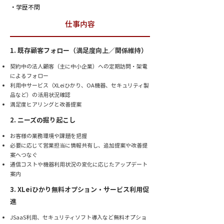
・学歴不問
仕事内容
1. 既存顧客フォロー（満足度向上／関係維持）
契約中の法人顧客（主に中小企業）への定期訪問・架電
によるフォロー
利用中サービス（XLeiひかり、OA機器、セキュリティ製
品など）の活用状況確​認
満足度ヒアリングと改善提案
2. ニーズの掘り起こし
お客様の業務環境や課題を把握
必要に応じて営業担当に情報共有し、追加提案や改善提
案へつなぐ
通信コストや機器利用状況の変化に応じたアップデート
案内
3. XLeiひかり無料オプション・サービス利用促
進
JSaaS利用、セキュリティソフト導入など無料オプショ