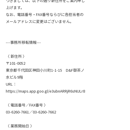
つきましては、以下の通り新住所をご案内申し
上げます。
なお、電話番号・FAX番号ならびに各担当者の
メールアドレスに変更はございません。
---事務所移転情報---
〈 新住所 〉
〒101-0052
東京都千代田区神田小川町1-1-15 D&F御茶ノ
水ビル9階
URL：
https://maps.app.goo.gl/e3ubnARRjR6sNULr8
〈 電話番号／FAX番号 〉
03-6260-7661
／03-6260-7662
〈 業務開始日 〉