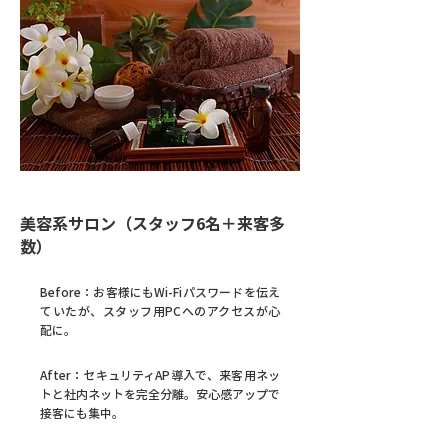
CASE01
美容系サロン（スタッフ6名＋来客多
数）
Before：
お客様にもWi-Fiパスワードを伝え
ていたが、スタッフ用PCへのアクセスが心
配に。
After：
セキュリティAP導入で、来客用ネッ
トと社内ネットを完全分離。安心感アップで
接客にも集中。