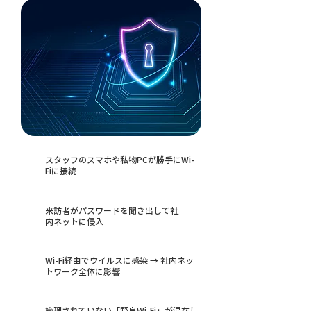
スタッフのスマホや私物PCが勝手にWi-
Fiに接続
来訪者がパスワードを聞き出して社
内ネットに侵入
Wi-Fi経由でウイルスに感染 → 社内ネッ
トワーク全体に影響
管理されていない「野良Wi-Fi」が混在し