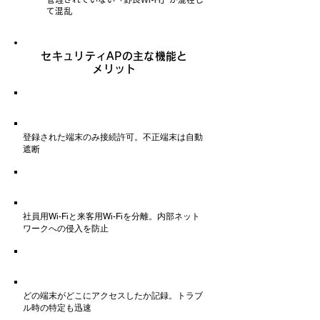
て混乱
セキュリティAPの主な機能と
メリット
不正端末の接続制御
登録された端末のみ接続許可。不正端末は自動
遮断
社員・ゲスト用のネット分離
社員用Wi-Fiと来客用Wi-Fiを分離。内部ネット
ワークへの侵入を防止
通信ログの取得
どの端末がどこにアクセスしたか記録。トラブ
ル時の特定も迅速