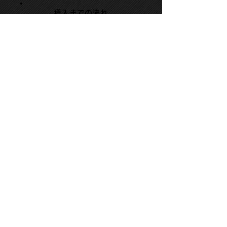
導入までの流れ
01.現地診断
電波状況・接続端末数・既存環境を確
認
02.設計提案
台数・設置位置・管理方法をご提案
03.設置工事
配線・固定・設定・初期動作確認まで
対応
04.運用支援
クラウド設定・拠点増加対応・トラ
ブルサポート